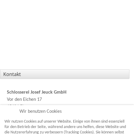
Kontakt
Schlosserei Josef Jeuck GmbH
Vor den Eichen 17
65604 Elz
Wir benutzen Cookies
Tel.:
+49 (0)6431 / 52541
Wir nutzen Cookies auf unserer Website. Einige von ihnen sind essenziell
für den Betrieb der Seite, während andere uns helfen, diese Website und
Fax:
+49 (0)6431 / 53536
die Nutzererfahrung zu verbessern (Tracking Cookies). Sie können selbst