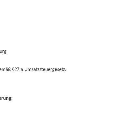
burg
emäß §27 a Umsatzsteuergesetz:
erung: