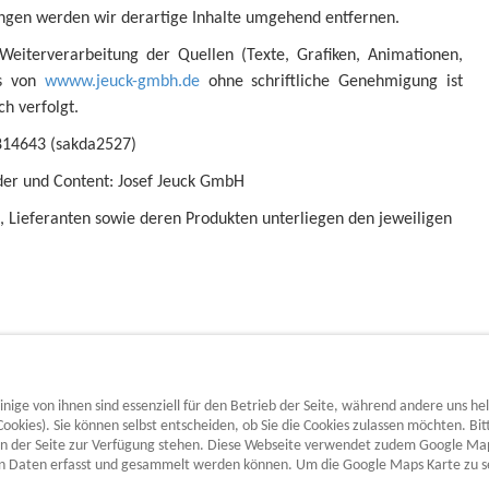
ngen werden wir derartige Inhalte umgehend entfernen.
eiterverarbeitung der Quellen (Texte, Grafiken, Animationen,
s von
wwww.jeuck-gmbh.de
ohne schriftliche Genehmigung ist
ch verfolgt.
2814643 (sakda2527)
ider und Content: Josef Jeuck GmbH
, Lieferanten sowie deren Produkten unterliegen den jeweiligen
nige von ihnen sind essenziell für den Betrieb der Seite, während andere uns he
ookies). Sie können selbst entscheiden, ob Sie die Cookies zulassen möchten. Bit
ten der Seite zur Verfügung stehen. Diese Webseite verwendet zudem Google Ma
Copyright 2021 - Schlosserei Josef Jeuck GmbH
hen Daten erfasst und gesammelt werden können. Um die Google Maps Karte zu se
designed
by www.computerhilfe-westerwald.de