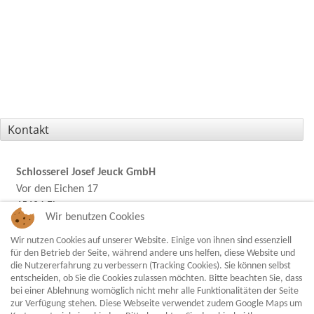
Kontakt
Schlosserei Josef Jeuck GmbH
Vor den Eichen 17
65604 Elz
Wir benutzen Cookies
Tel.:
+49 (0)6431 / 52541
Wir nutzen Cookies auf unserer Website. Einige von ihnen sind essenziell
für den Betrieb der Seite, während andere uns helfen, diese Website und
Fax:
+49 (0)6431 / 53536
die Nutzererfahrung zu verbessern (Tracking Cookies). Sie können selbst
entscheiden, ob Sie die Cookies zulassen möchten. Bitte beachten Sie, dass
E-Mail:
info@jeuck-gmbh.de
bei einer Ablehnung womöglich nicht mehr alle Funktionalitäten der Seite
zur Verfügung stehen. Diese Webseite verwendet zudem Google Maps um
Web:
www.jeuck-gmbh.de